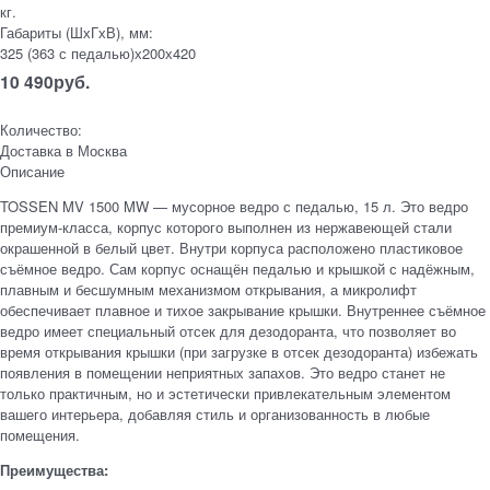
кг.
Габариты (ШхГхВ), мм:
325 (363 с педалью)х200х420
10 490
руб.
Количество:
Доставка в
Москва
Описание
TOSSEN MV 1500 MW — мусорное ведро с педалью, 15 л. Это ведро
премиум‑класса, корпус которого выполнен из нержавеющей стали
окрашенной в белый цвет. Внутри корпуса расположено пластиковое
съёмное ведро. Сам корпус оснащён педалью и крышкой с надёжным,
плавным и бесшумным механизмом открывания, а микролифт
обеспечивает плавное и тихое закрывание крышки. Внутреннее съёмное
ведро имеет специальный отсек для дезодоранта, что позволяет во
время открывания крышки (при загрузке в отсек дезодоранта) избежать
появления в помещении неприятных запахов. Это ведро станет не
только практичным, но и эстетически привлекательным элементом
вашего интерьера, добавляя стиль и организованность в любые
помещения.
Преимущества: