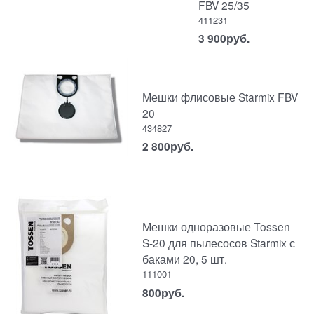
FBV 25/35
411231
3 900
руб.
Мешки флисовые Starmix FBV
20
434827
2 800
руб.
Мешки одноразовые Tossen
S-20 для пылесосов Starmix с
баками 20, 5 шт.
111001
800
руб.