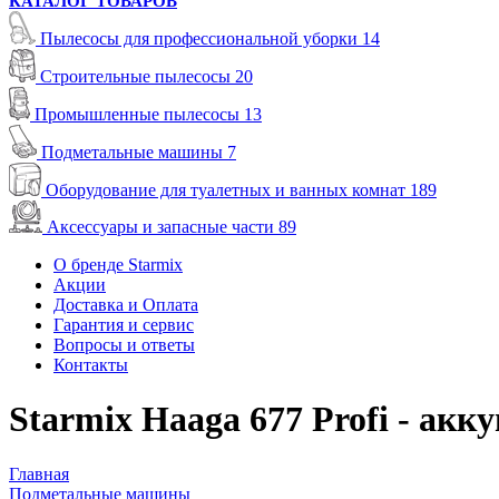
КАТАЛОГ ТОВАРОВ
Пылесосы для профессиональной уборки
14
Строительные пылесосы
20
Промышленные пылесосы
13
Подметальные машины
7
Оборудование для туалетных и ванных комнат
189
Аксессуары и запасные части
89
О бренде Starmix
Акции
Доставка и Оплата
Гарантия и сервис
Вопросы и ответы
Контакты
Starmix Haaga 677 Profi - ак
Главная
Подметальные машины