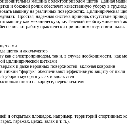
 производительная машина с электроприводом щеток. Данная маш
етки и боковой ролик обеспечат качественную уборку в труднодо
ьзовать машину на различных поверхностях. Цилиндрическая щет
зультат. Простая, надежная система привода, отсутствие привод
вать машину как механическую, т.е. Гелевый необслуживаемый а
 обеспечивают работу практически при полном отсутствии пыли.
 щетками
да щеток и аккумулятор
у как с электроприводом, так и, в случае необходимости, как 
дной цилиндрической щетками
твердых и даже неровных поверхностей, включая ковролин.
й гибкий "фартук" обеспечивают эффективную защиту от пыли
 уборки мусора в углах и вдоль стен
расположенного на корпусе, переключателя
ей и открытых площадок, например, территорий спортивных ком
рах, гаражах, цехах, залах и т. п.).