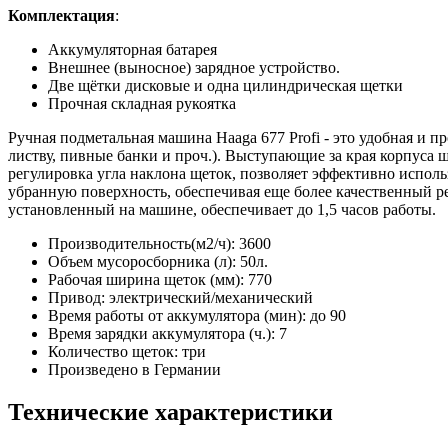
Комплектация
:
Аккумуляторная батарея
Внешнее (выносное) зарядное устройство.
Две щётки дисковые и одна цилиндрическая щетки
Прочная складная рукоятка
Ручная подметальная машина Haaga 677 Profi - это удобная и
листву, пивные банки и проч.). Выступающие за края корпуса щ
регулировка угла наклона щеток, позволяет эффективно испол
убранную поверхность, обеспечивая еще более качественный р
установленный на машине, обеспечивает до 1,5 часов работы.
Производительность(м2/ч): 3600
Объем мусоросборника (л): 50л.
Рабочая ширина щеток (мм): 770
Привод: электрический/механический
Время работы от аккумулятора (мин): до 90
Время зарядки аккумулятора (ч.): 7
Количество щеток: три
Произведено в Германии
Технические характеристики