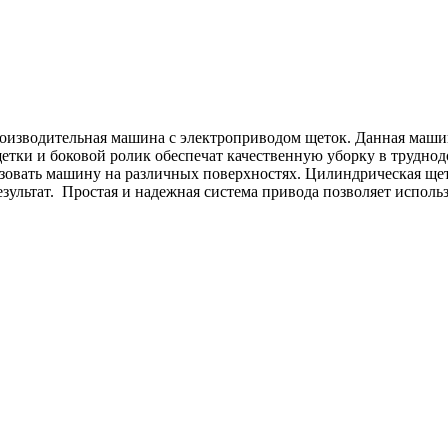
 производительная машина с электроприводом щеток. Данная маш
етки и боковой ролик обеспечат качественную уборку в труднодо
ьзовать машину на различных поверхностях. Цилиндрическая щет
езультат. Простая и надежная система привода позволяет испол