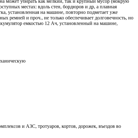
ина может убирать как мелкий, так и крупный мусор (мокрую
ступных местах: вдоль стен, бордюров и др, а плавная
ка, установленная на машине, повторно подметает уже
ных ремней и проч., не только обеспечивает долговечность, но
ккумулятор емкостью 12 Ач, установленный на машине,
механическую
плексов и АЗС, тротуаров, кортов, дорожек, въездов во