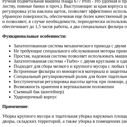
Ручная подметальная машина Haaga 677 Profi - это удобная и
листву, пивные банки и проч.). Выступающие за края корпуса щ
регулировка угла наклона щеток, позволяет эффективно испол
убранную поверхность, обеспечивая еще более качественный ре
и позволяют, в случае необходимости, периодически использо
обеспечивает до 1,5 часов работы, а два специальных фильтра
Функциональные особенности:
Запатентованная система механического привода с двумя
Не требующие специального обслуживания моторы приво
Простая, надежная система позволяет использовать машин
Запатентованная система «Turbo» с двумя круглыми и о
Подходит для сбора мелкого и крупного мусора с любых 
Встроенные фильтры из моющегося материала и защитны
Специальный регулировочный ролик для более тщательной
Бесступенчатая регулировка высоты щеток при помощи, 
Возможность хранения в вертикальном положении
Съемный бак (контейнер)
Ударопрочный корпус
Применение
:
Уборка крупного мусора и тщательная уборка наружных площад
дворы, складских территорий, а также уборка в помещениях (анга