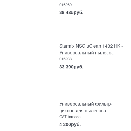
016269
39 485
руб.
Starmix NSG uClean 1432 HK -
Универсальный пылесос
016238
33 390
руб.
Универсальный фильтр-
циклон для пылесоса
САТ tоrnаdо
4 200
руб.