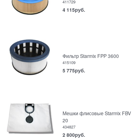
411729
4 115
руб.
Фильтр Starmix FPP 3600
415109
5 775
руб.
Мешки флисовые Starmix FBV
20
434827
2 800
руб.