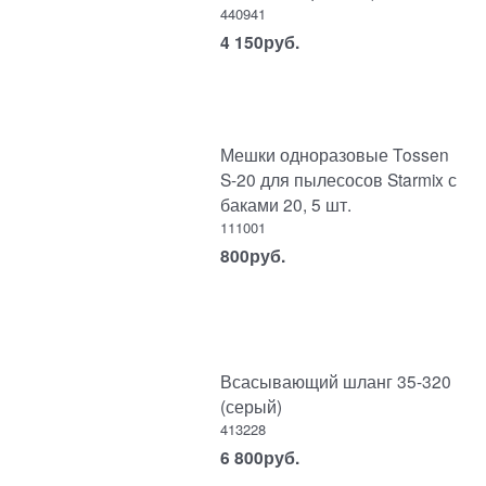
440941
4 150
руб.
Мешки одноразовые Tossen
S-20 для пылесосов Starmix с
баками 20, 5 шт.
111001
800
руб.
Всасывающий шланг 35-320
(серый)
413228
6 800
руб.