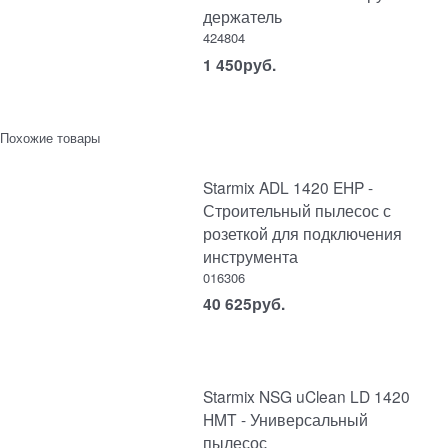
держатель
424804
1 450
руб.
Похожие товары
Starmix ADL 1420 EHP -
Строительный пылесос с
розеткой для подключения
инструмента
016306
40 625
руб.
Starmix NSG uClean LD 1420
HMT - Универсальный
пылесос