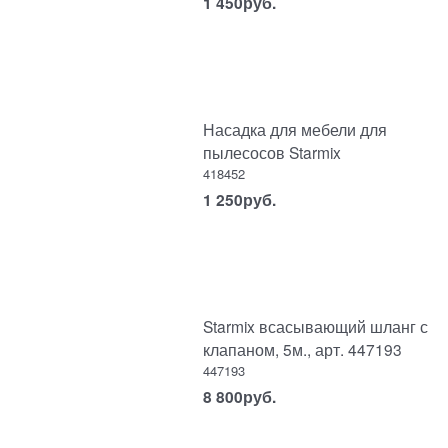
1 450
руб.
Насадка для мебели для
пылесосов Starmix
418452
1 250
руб.
Starmix всасывающий шланг с
клапаном, 5м., арт. 447193
447193
8 800
руб.