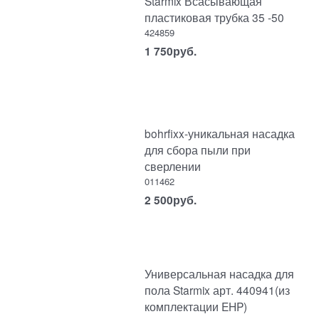
Starmix Всасывающая
пластиковая трубка 35 -50
424859
1 750
руб.
bohrfixx-уникальная насадка
для сбора пыли при
сверлении
011462
2 500
руб.
Универсальная насадка для
пола Starmix арт. 440941(из
комплектации EHP)