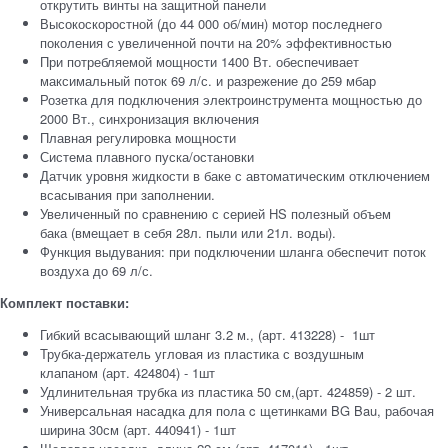
открутить винты на защитной панели
Высокоскоростной (до 44 000 об/мин) мотор последнего
поколения с увеличенной почти на 20% эффективностью
При потребляемой мощности 1400 Вт. обеспечивает
максимальный поток 69 л/с. и разрежение до 259 мбар
Розетка для подключения электроинструмента мощностью до
2000 Вт., синхронизация включения
Плавная регулировка мощности
Система плавного пуска/остановки
Датчик уровня жидкости в баке с автоматическим отключением
всасывания при заполнении.
Увеличенный по сравнению с серией HS полезный объем
бака (вмещает в себя 28л. пыли или 21л. воды).
Функция выдувания: при подключении шланга обеспечит поток
воздуха до 69 л/с.
Комплект поставки:
Гибкий всасывающий шланг 3.2 м., (арт. 413228) - 1шт
Трубка-держатель угловая из пластика с воздушным
клапаном (арт. 424804) - 1шт
Удлинительная трубка из пластика 50 см,(арт. 424859) - 2 шт.
Универсальная насадка для пола c щетинками BG Bau, рабочая
ширина 30см (арт. 440941) - 1шт