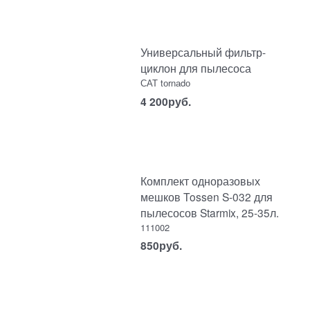
Универсальный фильтр-
циклон для пылесоса
САТ tоrnаdо
4 200
руб.
Комплект одноразовых
мешков Tossen S-032 для
пылесосов Starmix, 25-35л.
111002
850
руб.