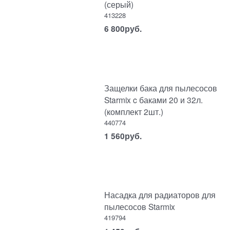
(серый)
413228
6 800
руб.
Защелки бака для пылесосов
Starmix c баками 20 и 32л.
(комплект 2шт.)
440774
1 560
руб.
Насадка для радиаторов для
пылесосов Starmix
419794