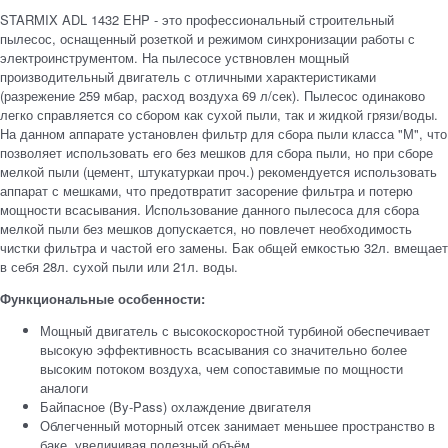
STARMIX ADL 1432 EHP - это профессиональный строительный
пылесос, оснащенный розеткой и режимом синхронизации работы с
электроинструментом. На пылесосе уствновлен мощный
производительный двигатель с отличными характеристиками
(разрежение 259 мбар, расход воздуха 69 л/сек). Пылесос одинаково
легко справляется со сбором как сухой пыли, так и жидкой грязи/воды.
На данном аппарате установлен фильтр для сбора пыли класса "М", что
позволяет использовать его без мешков для сбора пыли, но при сборе
мелкой пыли (цемент, штукатуркаи проч.) рекомендуется использовать
аппарат с мешками, что предотвратит засорение фильтра и потерю
мощности всасывания. Использование данного пылесоса для сбора
мелкой пыли без мешков допускается, но повлечет необходимость
чистки фильтра и частой его замены. Бак общей емкостью 32л. вмещает
в себя 28л. сухой пыли или 21л. воды.
Функциональные особенности:
Мощный двигатель с высокоскоростной турбиной обеспечивает
высокую эффективность всасывания со значительно более
высоким потоком воздуха, чем сопоставимые по мощности
аналоги
Байпасное (By-Pass) охлаждение двигателя
Облегченный моторный отсек занимает меньшее пространство в
баке, увеличивая полезный объём