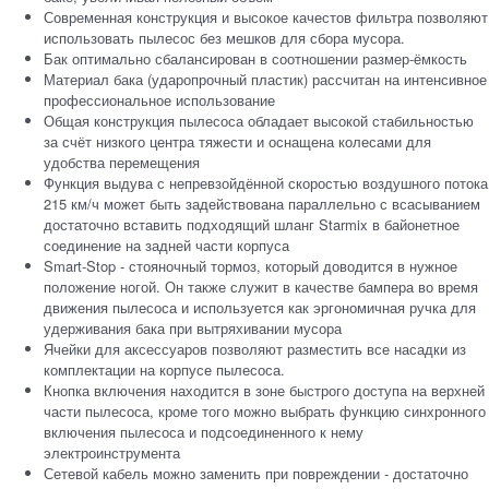
Современная конструкция и высокое качестов фильтра позволяют
использовать пылесос без мешков для сбора мусора.
Бак оптимально сбалансирован в соотношении размер-ёмкость
Материал бака (ударопрочный пластик) рассчитан на интенсивное
профессиональное использование
Общая конструкция пылесоса обладает высокой стабильностью
за счёт низкого центра тяжести и оснащена колесами для
удобства перемещения
Функция выдува с непревзойдённой скоростью воздушного потока
215 км/ч может быть задействована параллельно с всасыванием
достаточно вставить подходящий шланг Starmix в байонетное
соединение на задней части корпуса
Smart-Stop - стояночный тормоз, который доводится в нужное
положение ногой. Он также служит в качестве бампера во время
движения пылесоса и используется как эргономичная ручка для
удерживания бака при вытряхивании мусора
Ячейки для аксессуаров позволяют разместить все насадки из
комплектации на корпусе пылесоса.
Кнопка включения находится в зоне быстрого доступа на верхней
части пылесоса, кроме того можно выбрать функцию синхронного
включения пылесоса и подсоединенного к нему
электроинструмента
Сетевой кабель можно заменить при повреждении - достаточно