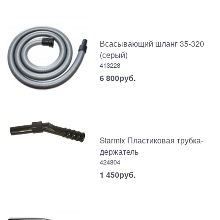
Всасывающий шланг 35-320
(серый)
413228
6 800
руб.
Starmix Пластиковая трубка-
держатель
424804
1 450
руб.