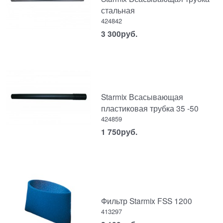
стальная
424842
3 300
руб.
Starmix Всасывающая
пластиковая трубка 35 -50
424859
1 750
руб.
Фильтр Starmix FSS 1200
413297