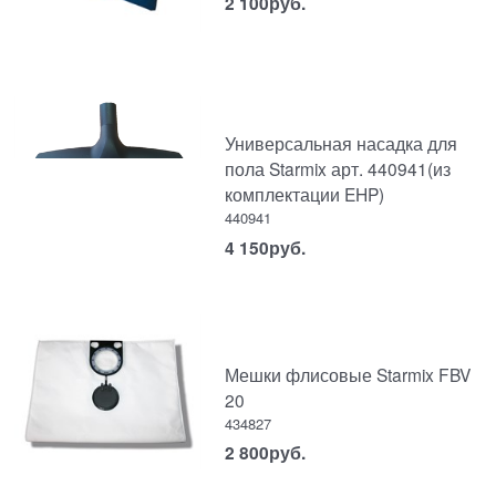
2 100
руб.
Универсальная насадка для
пола Starmix арт. 440941(из
комплектации EHP)
440941
4 150
руб.
Мешки флисовые Starmix FBV
20
434827
2 800
руб.