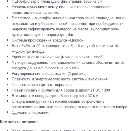
HEPA-фильтр с площадью фильтрации 3600 кв.см
Уровень шума ниже чем у большинства пылеводососов,
представленных на рынке.
Smart-stop – многофункциональная тормозная площадка: легко
открывается и убирается ногой, позволяет при необходимости
надежно зафиксировать пылесос на месте, выполняет роль
ручки, если нужно опрокинуть бак.
Система прохождения воздуха «Циклон».
Бак объёмом 20 л. вмещает в себя 16 л сухой грязи или 10 л
жидкой грязи/воды.
Удобная кнопка включения (можно включать ногой).
Функция выдувания: при подключении шланга обеспечит поток
воздуха до 69 л/с скоростью 215 км/ч.
Регулировка силы всасывания (2 режима).
Плавность и энергобезопасность системы включения.
Поплавковая защита от перелива
Новый губчатый фильтр для сбора жидкости FSS 1300
В комплекте насадка для сбора жидкости 37 мм.
Специальная ручка на верхней секции устройства с
возможностью намотки всасывающего шланга и сетевого шнура.
Сделано в Германии.
Комплект поставки:
Всасывающий шланг 32 мм, длиной 3,2 м. в сборе с трубкой-