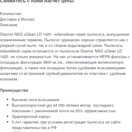
Свяжитесь с нами насчет цены
Количество:
Доставка в
Москва
Описание
Starmix NSG uClean LD 1420 - юбилейная серия пылесоса, выпущенная
ограниченным тиражом. Пылесос одинаково хорошо справляется как с
уборкой сухой пыли, так и со сбором воды/жидкой грязи. Пылесосы
юбилейной серии отличаются от пылесосов Starmix NSG uClean LD
1420 не только внешностью. На них устанавливаются HEPA-фильтры с
площадью фильтрации 3600 кв.см., обеспечивающие великолепную
фильтрацию, а также они оснащены более удобными всасывающими
шлангами со встроенной трубкой-держателем из пластика с удобным
клапаном.
Преимущества
:
Высокая сила всасывания
Высокоскоростной (до 44 000 об/мин) мотор последнего
поколения с увеличенной почти на 20% эффективностью.
Ударопрочный корпус.
5 лет гарантии, при условии регистрации пылесоса на сайте
представительства в РФ