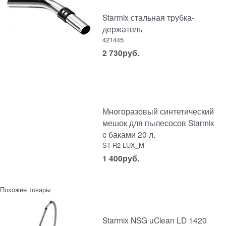
Starmix стальная трубка-
держатель
421445
2 730
руб.
Многоразовый синтетический
мешок для пылесосов Starmix
c баками 20 л.
ST-R2 LUX_M
1 400
руб.
Похожие товары
Starmix NSG uClean LD 1420