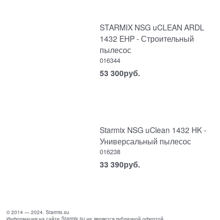
STARMIX NSG uCLEAN ARDL
1432 EHP - Строительный
пылесос
016344
53 300
руб.
Starmix NSG uClean 1432 HK -
Универсальный пылесос
016238
33 390
руб.
© 2014 — 2024. Starmix.su
Информация на сайте Starmix.su не является публичной офертой.