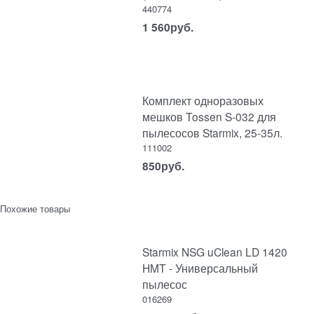
440774
1 560
руб.
Комплект одноразовых
мешков Tossen S-032 для
пылесосов Starmix, 25-35л.
111002
850
руб.
Похожие товары
Starmix NSG uClean LD 1420
HMT - Универсальный
пылесос
016269