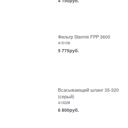
4 150
руб.
Фильтр Starmix FPP 3600
415109
5 775
руб.
Всасывающий шланг 35-320
(серый)
413228
6 800
руб.