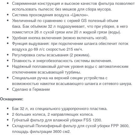
Современная конструкция и высокое качестов фильтра позволяют
использовать пылесос без мешков для сбора мусора.
Система прохождения воздуха «Циклон».
Увеличенный по сравнению с серией GS полезный объем
бака. Бак объёмом 32 л подразумевает, что при уборке, в него
поместится 26 л сухой грязи или 20 л жидкой грязи (воды).
Удобная кнопка включения (можно включать ногой).
Функция выдувания: при подключении шланга обеспечит поток
воздуха до 69 л/с скоростью 215 км/ч.
Регулировка силы всасывания (2 режима).
Плавность и энергобезопасность системы включения.
Надёжный поплавковый датчик уровня воды с автоматическим
отключением всасывающей турбины.
Специальная ручка на верхней секции устройства с
возможностью намотки всасывающего шланга и сетевого шнура.
Сделано в Германии
Оснащение:
Бак 32 л, из специального ударопрочного пластика.
2 больших колеса, 2 направляющих колеса.
Губчатый фильтр для влажной уборки FSS 1200.
Складчатый Полиэфирный фильтр для сухой уборки FPP 3600,
площадь фильтрации 3600 см2.