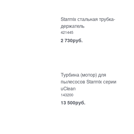
Starmix стальная трубка-
держатель
421445
2 730
руб.
Турбина (мотор) для
пылесосов Starmix серии
uClean
143200
13 500
руб.