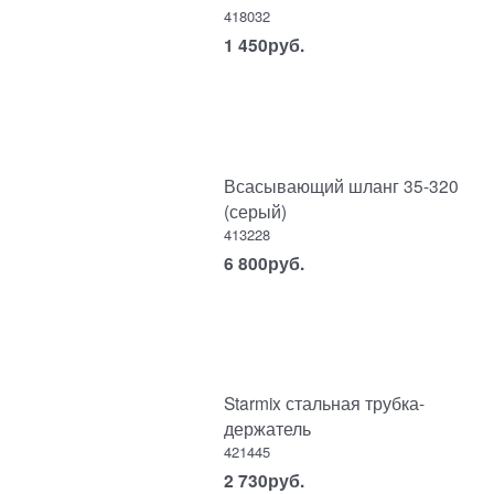
418032
1 450
руб.
Всасывающий шланг 35-320
(серый)
413228
6 800
руб.
Starmix стальная трубка-
держатель
421445
2 730
руб.