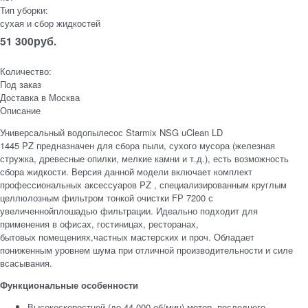
Тип уборки:
сухая и сбор жидкостей
51 300
руб.
Количество:
Под заказ
Доставка в
Москва
Описание
Универсальный водопылесос Starmix NSG uClean LD
1445 PZ предназначен для сбора пыли, сухого мусора (железная
стружка, древесные опилки, мелкие камни и т.д.), есть возможность
сбора жидкости. Версия данной модели включает комплект
профессиональных аксессуаров PZ , специализированным круглым
целлюлозным фильтром тонкой очистки FР 7200 с
увеличеннойплошадью фильтрации. Идеально подходит для
применения в офисах, гостиницах, ресторанах,
бытовых помещениях,частных мастерских и проч. Обладает
пониженным уровнем шума при отличной производительности и силе
всасывания.
Функциональные особенности
Высокоскоростной (до 44 000 об/мин) мотор последнего