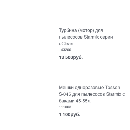
Турбина (мотор) для
пылесосов Starmix серии
uClean
143200
13 500
руб.
Мешки одноразовые Tossen
S-045 для пылесосов Starmix с
баками 45-55л.
111003
1 100
руб.