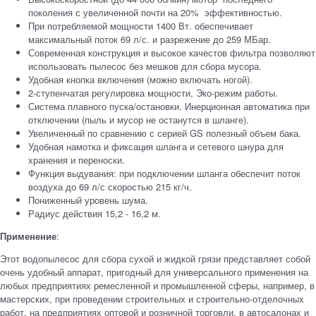
поколения с увеличенной почти на 20% эффективностью.
При потребляемой мощности 1400 Вт. обеспечивает
максимальный поток 69 л/с. и разрежение до 259 МБар.
Современная конструкция и высокое качестов фильтра позволяют
использовать пылесос без мешков для сбора мусора.
Удобная кнопка включения (можно включать ногой).
2-ступенчатая регулировка мощности, Эко-режим работы.
Система плавного пуска/остановки. Инерционная автоматика при
отключении (пыль и мусор не останутся в шланге).
Увеличенный по сравнению с серией GS полезный объем бака.
Удобная намотка и фиксация шланга и сетевого шнура для
хранения и переноски.
Функция выдувания: при подключении шланга обеспечит поток
воздуха до 69 л/с скоростью 215 кг/ч.
Пониженный уровень шума.
Радиус действия 15,2 - 16,2 м.
Применение
:
Этот водопылесос для сбора сухой и жидкой грязи представляет собой
очень удобный аппарат, пригодный для универсального применения на
любых предприятиях ремесленной и промышленной сферы, например, в
мастерских, при проведении строительных и строительно-отделочных
работ, на предприятиях оптовой и розничной торговли, в автосалонах и