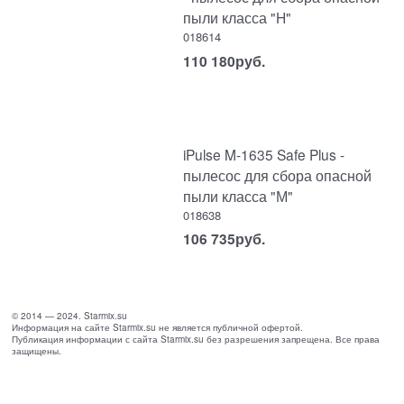
пыли класса "H"
018614
110 180
руб.
iPulse M-1635 Safe Plus -
пылесос для сбора опасной
пыли класса "М"
018638
106 735
руб.
© 2014 — 2024. Starmix.su
Информация на сайте Starmix.su не является публичной офертой.
Публикация информации с сайта Starmix.su без разрешения запрещена. Все права
защищены.