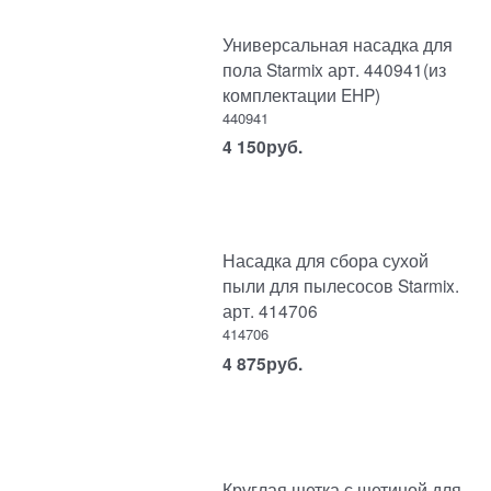
Универсальная насадка для
пола Starmix арт. 440941(из
комплектации EHP)
440941
4 150
руб.
Насадка для сбора сухой
пыли для пылесосов Starmix.
арт. 414706
414706
4 875
руб.
Круглая щетка с щетиной для