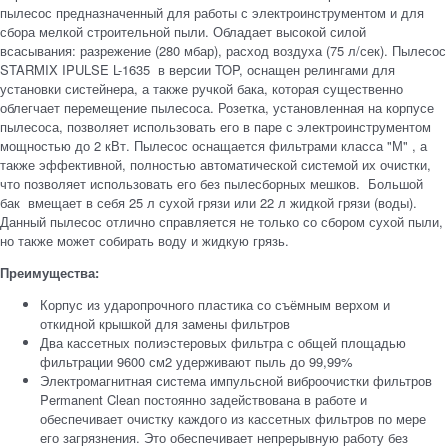
пылесос предназначенный для работы с электроинструментом и для
сбора мелкой строительной пыли. Обладает высокой силой
всасывания: разрежение (280 мбар), расход воздуха (75 л/сек). Пылесос
STARMIX IPULSE L-1635 в версии TOP, оснащен релингами для
установки систейнера, а также ручкой бака, которая существенно
облегчает перемещение пылесоса. Розетка, установленная на корпусе
пылесоса, позволяет использовать его в паре с электроинструментом
мощностью до 2 кВт. Пылесос оснащается фильтрами класса "М" , а
также эффективной, полностью автоматической системой их очистки,
что позволяет использовать его без пылесборных мешков. Большой
бак вмещает в себя 25 л сухой грязи или 22 л жидкой грязи (воды).
Данный пылесос отлично справляется не только со сбором сухой пыли,
но также может собирать воду и жидкую грязь.
Преимущества:
Корпус из ударопрочного пластика со съёмным верхом и
откидной крышкой для замены фильтров
Два кассетных полиэстеровых фильтра с общей площадью
фильтрации 9600 см2 удерживают пыль до 99,99%
Электромагнитная система импульсной виброочистки фильтров
Permanent Clean постоянно задействована в работе и
обеспечивает очистку каждого из кассетных фильтров по мере
его загрязнения. Это обеспечивает непрерывную работу без