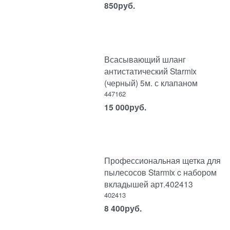
850
руб.
Всасывающий шланг
антистатический Starmix
(черный) 5м. с клапаном
447162
15 000
руб.
Профессиональная щетка для
пылесосов Starmix c набором
вкладышей арт.402413
402413
8 400
руб.