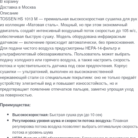
В корзину
Доставка в
Москва
Описание
TOSSEN HS 1013 M — премиальная высокоскоростная сушилка для рук
из коллекции «Матовая сталь». Мощный, но при этом экономичный
двигатель создаёт интенсивный воздушный поток скоростью до 105 м/с,
обеспечивая быструю сушку. Модель оборудована инфракрасным
датчиком — включение происходит автоматически, без прикосновения.
Для подачи чистого воздуха предусмотрены HEPA‑14‑фильтр и
ультрафиолетовый обеззараживатель. Пользователь может выбрать
подачу холодного или горячего воздуха, а также настроить скорость
потока и чувствительность датчика под свои предпочтения. Корпус
сушилки — ультратонкий, выполнен из высококачественной
нержавеющей стали со специальным покрытием: оно не только придаёт
устройству элегантный вид и повышает износостойкость, но и
предотвращает появление отпечатков пальцев, заметно упрощая уход
за поверхностью.
Преимущества:
Высокоскоростная:
Быстрая сушка рук (до 10 сек)
Регулировка уровня шума и скорости потока воздуха:
Плавная
регулировка потока воздуха позволяет выбрать оптимальную скорость
потока и уровень шума
HEPA фильтр и UV обеззараживание:
Гигиеничное высушивание рук